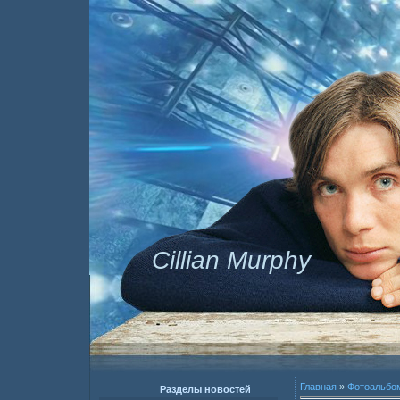
Cillian Murphy
Главная
»
Фотоальбо
Разделы новостей