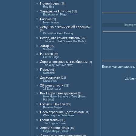
Ночной рейс
[28]
Red Eye
Завтрак на Плутоне
[42]
Breakfast on Pluto
Разрыв
[5]
Intermission
Просмотро
Девушка с жемчужной сережкой
[6]
Girl with a Pearl Earring
Ветер, что качает ячмень
[26]
The Wind That Shakes the Barley
Загар
[55]
Sunburn
На краю
[59]
On the Edge
Дороги, которые мы выбираем
[5]
The Way We Live Now
Всего комментариев:
Пекло
[61]
Sunshine
Дискосвиньи
[25]
Добавл
Disco Pigs
28 дней спустя
[31]
28 Days Later
Как Гарри стал деревом
[6]
How Harry Became a Tree (Bitter
Harvest)
Бэтмен. Начало
[25]
Batman Begins
Насмотревшись детективов
[11]
Watching the Detectives
Грани любви
[38]
The Edge of Love
Хиппи Хиппи Шейк
[16]
Hippie Hippie Shake
Дали и я: сюрреалистическая