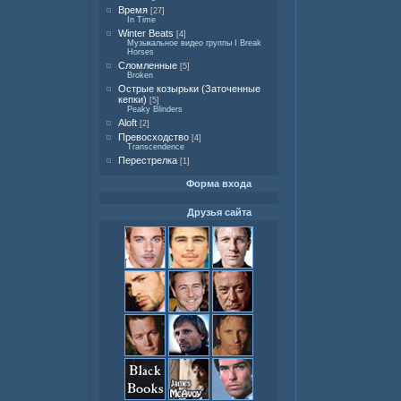
Время
[27]
In Time
Winter Beats
[4]
Музыкальное видео группы I Break
Horses
Сломленные
[5]
Broken
Острые козырьки (Заточенные
кепки)
[5]
Peaky Blinders
Aloft
[2]
Превосходство
[4]
Transcendence
Перестрелка
[1]
Форма входа
Друзья сайта