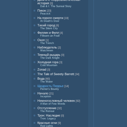
история
[0]
Dali & I: The Surreal Story
Пикок
[23]
Peacock
На пороге смерти
[19]
At Death's Door
Тихий город
[6]
The Silent City
Филлин и Филл
[4]
Filleann an Feall
Окоп
[1]
The Trench
Наблюдатель
[2]
Watchmen
Темный рыцарь
[0]
The Dark Knight
Холодная гора
[3]
Cold Mountain
Zonad
[3]
The Tale of Sweety Barrett
[34]
Вода
[60]
The Water
Щедрость Перрье
[14]
Perrier's Bounty
Начало
[21]
Inception
Немногословный человек
[92]
A Man of Few Words
Отступление
[32]
The Retreat
Трон: Наследие
[0]
Tron: Legacy
Красные огни
[9]
Red Lights