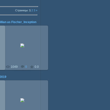
Страницы:
1
2
3
»
illian as Fischer_Inception
23.06.2010
Mitzi
1049
0
0.0
0019
23.06.2010
Mitzi