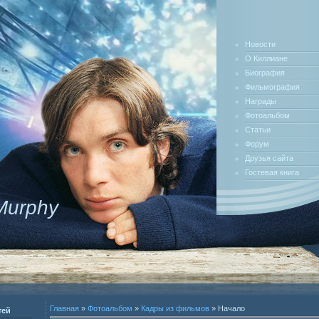
Новости
О Киллиане
Биография
Фильмография
Награды
Фотоальбом
Статьи
Форум
Друзья сайта
Гостевая книга
 Murphy
Главная
»
Фотоальбом
»
Кадры из фильмов
» Начало
тей