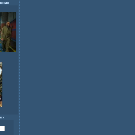
ления
иск