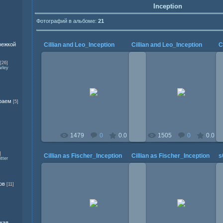
Inception
Фотографий в альбоме:
21
режкой
Cillian and Leo_Inception
Cillian and Leo_Inception
C
[26]
rley
25.06.2010
25.06.2010
Mitzi
Mitzi
раем
[5]
1479
0
0.0
1505
0
0.0
]
Cillian as Fischer_Inception
Cillian as Fischer_Inception
s
tter
ов
[11]
23.06.2010
23.06.2010
Mitzi
Mitzi
ская