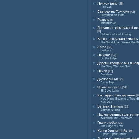
Ночной рейс
[28]
Red Eye
Завтрак на Плутоне
[42]
Breakfast on Pluto
Разрыв
[5]
Intermission
Девушка с жемчужной се
[6]
Girl with a Pearl Earring
Ветер, что качает ячмень
The Wind That Shakes the Ba
Загар
[55]
Sunburn
На краю
[59]
On the Edge
Дороги, которые мы выби
The Way We Live Now
Пекло
[61]
Sunshine
Дискосвиньи
[25]
Disco Pigs
28 дней спустя
[31]
28 Days Later
Как Гарри стал деревом
[6
How Harry Became a Tree (Bi
Harvest)
Бэтмен. Начало
[25]
Batman Begins
Насмотревшись детектив
Watching the Detectives
Грани любви
[38]
The Edge of Love
Хиппи Хиппи Шейк
[16]
Hippie Hippie Shake
Дали и я: сюрреалистиче