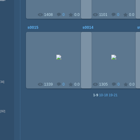
1408
0
0.0
1101
0
0.0
s0015
s0014
s
23.06.2010
23.06.2010
Mitzi
Mitzi
[34]
1339
0
0.0
1305
0
0.0
1-9
10-18
19-21
[92]