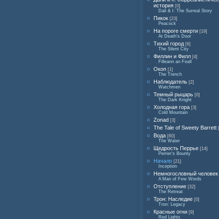
история
[0]
Dali & I: The Surreal Story
Пикок
[23]
Peacock
На пороге смерти
[19]
At Death's Door
Тихий город
[6]
The Silent City
Филлин и Филл
[4]
Filleann an Feall
Окоп
[1]
The Trench
Наблюдатель
[2]
Watchmen
Темный рыцарь
[0]
The Dark Knight
Холодная гора
[3]
Cold Mountain
Zonad
[3]
The Tale of Sweety Barrett
Вода
[60]
The Water
Щедрость Перрье
[14]
Perrier's Bounty
Начало
[21]
Inception
Немногословный человек
A Man of Few Words
Отступление
[32]
The Retreat
Трон: Наследие
[0]
Tron: Legacy
Красные огни
[9]
Red Lights