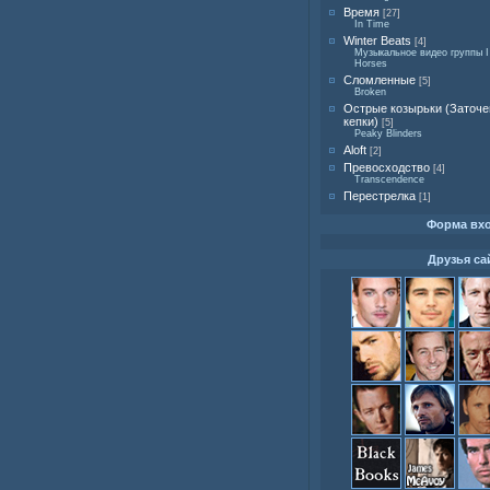
Время
[27]
In Time
Winter Beats
[4]
Музыкальное видео группы I
Horses
Сломленные
[5]
Broken
Острые козырьки (Заточ
кепки)
[5]
Peaky Blinders
Aloft
[2]
Превосходство
[4]
Transcendence
Перестрелка
[1]
Форма вх
Друзья са