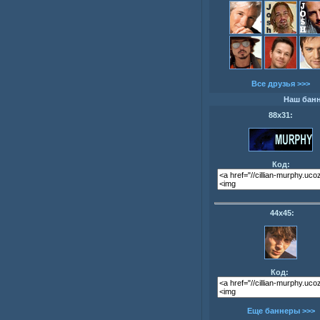
Все друзья >>>
Наш бан
88х31:
Код:
44х45:
Код:
Еще баннеры >>>