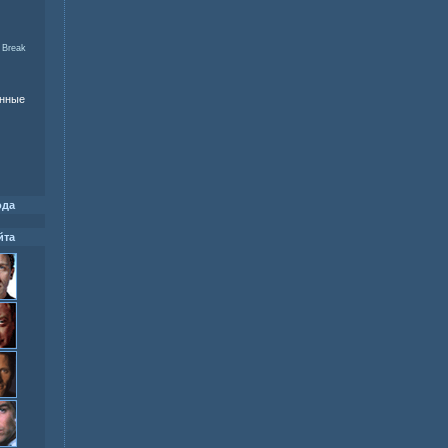
 Break
енные
ода
йта