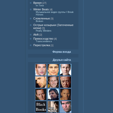
Время
[27]
In Time
Winter Beats
[4]
Музыкальное видео группы I Break
Horses
Сломленные
[5]
Broken
Острые козырьки (Заточенные
кепки)
[5]
Peaky Blinders
Aloft
[2]
Превосходство
[4]
Transcendence
Перестрелка
[1]
Форма входа
Друзья сайта