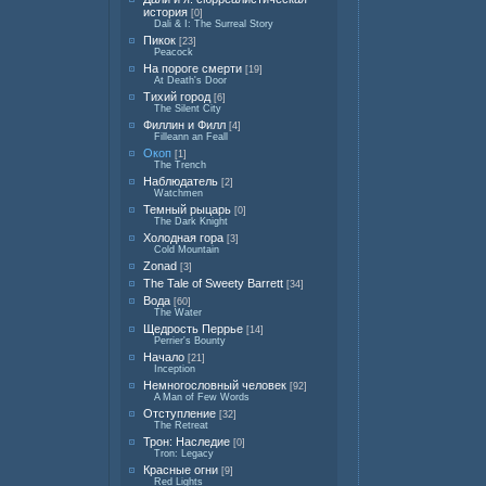
история
[0]
Dali & I: The Surreal Story
Пикок
[23]
Peacock
На пороге смерти
[19]
At Death's Door
Тихий город
[6]
The Silent City
Филлин и Филл
[4]
Filleann an Feall
Окоп
[1]
The Trench
Наблюдатель
[2]
Watchmen
Темный рыцарь
[0]
The Dark Knight
Холодная гора
[3]
Cold Mountain
Zonad
[3]
The Tale of Sweety Barrett
[34]
Вода
[60]
The Water
Щедрость Перрье
[14]
Perrier's Bounty
Начало
[21]
Inception
Немногословный человек
[92]
A Man of Few Words
Отступление
[32]
The Retreat
Трон: Наследие
[0]
Tron: Legacy
Красные огни
[9]
Red Lights