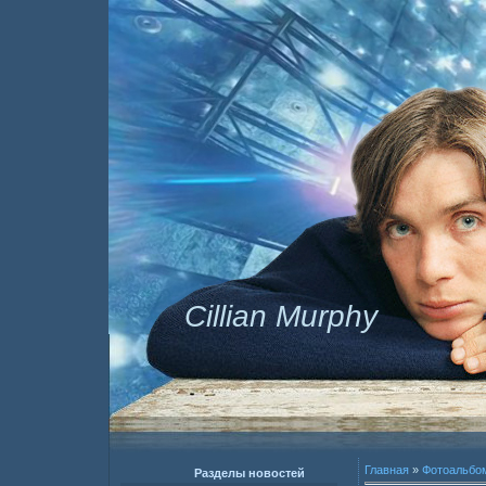
Cillian Murphy
Главная
»
Фотоальбо
Разделы новостей