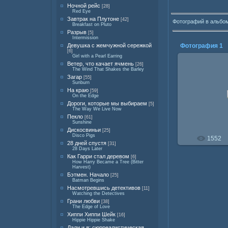
Ночной рейс
[28]
Red Eye
Завтрак на Плутоне
[42]
Фотографий в альбо
Breakfast on Pluto
Разрыв
[5]
Intermission
Девушка с жемчужной сережкой
Фотография 1
[6]
Girl with a Pearl Earring
Ветер, что качает ячмень
[26]
The Wind That Shakes the Barley
Загар
[55]
Sunburn
23.0
На краю
[59]
On the Edge
Дороги, которые мы выбираем
[5]
The Way We Live Now
Пекло
[61]
Sunshine
Дискосвиньи
[25]
Disco Pigs
1552
28 дней спустя
[31]
28 Days Later
Как Гарри стал деревом
[6]
How Harry Became a Tree (Bitter
Harvest)
Бэтмен. Начало
[25]
Batman Begins
Насмотревшись детективов
[11]
Watching the Detectives
Грани любви
[38]
The Edge of Love
Хиппи Хиппи Шейк
[16]
Hippie Hippie Shake
Дали и я: сюрреалистическая