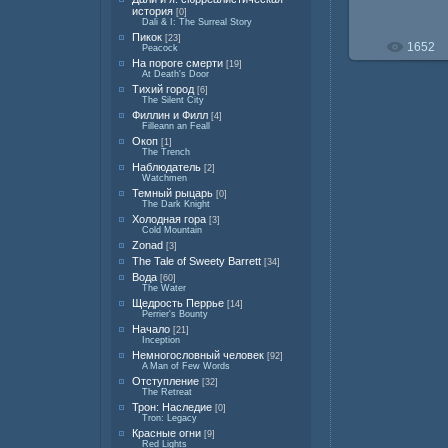
история
[0]
Dali & I: The Surreal Story
Пикок
[23]
1652
Peacock
На пороге смерти
[19]
At Death's Door
Тихий город
[6]
The Silent City
Филлин и Филл
[4]
Filleann an Feall
Окоп
[1]
The Trench
Наблюдатель
[2]
Watchmen
Темный рыцарь
[0]
The Dark Knight
Холодная гора
[3]
Cold Mountain
Zonad
[3]
The Tale of Sweety Barrett
[34]
Вода
[60]
The Water
Щедрость Перрье
[14]
Perrier's Bounty
Начало
[21]
Inception
Немногословный человек
[92]
A Man of Few Words
Отступление
[32]
The Retreat
Трон: Наследие
[0]
Tron: Legacy
Красные огни
[9]
Red Lights