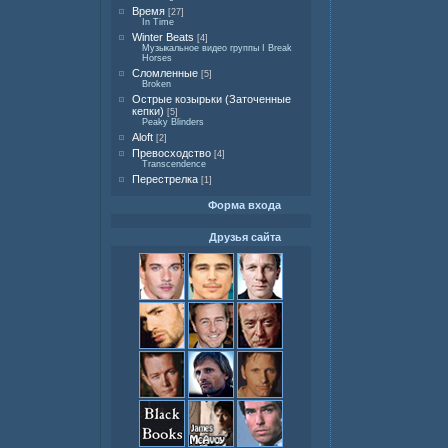
Время
[27]
In Time
Winter Beats
[4]
Музыкальное видео группы I Break
Horses
Сломленные
[5]
Broken
Острые козырьки (Заточенные
кепки)
[5]
Peaky Blinders
Aloft
[2]
Превосходство
[4]
Transcendence
Перестрелка
[1]
Форма входа
Друзья сайта