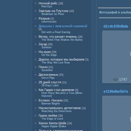
Ночной рейс
[28]
Red Eye
Завтрак на Плутоне
[42]
Фотографий в альбо
Breakfast on Pluto
Разрыв
[5]
Intermission
Девушка с жемчужной сережкой
d1cdc836dbda
[6]
Girl with a Pearl Earring
Ветер, что качает ячмень
[26]
The Wind That Shakes the Barley
Загар
[55]
Sunburn
23.0
На краю
[59]
On the Edge
Дороги, которые мы выбираем
[5]
The Way We Live Now
Пекло
[61]
Sunshine
Дискосвиньи
[25]
Disco Pigs
1747
28 дней спустя
[31]
28 Days Later
Как Гарри стал деревом
[6]
e319bdbe5b7e
How Harry Became a Tree (Bitter
Harvest)
Бэтмен. Начало
[25]
Batman Begins
Насмотревшись детективов
[11]
Watching the Detectives
23.0
Грани любви
[38]
The Edge of Love
Хиппи Хиппи Шейк
[16]
Hippie Hippie Shake
Дали и я: сюрреалистическая