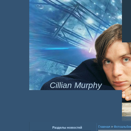
Cillian Murphy
Главная
»
Фотоальбо
Разделы новостей