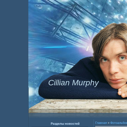
Cillian Murphy
Главная
»
Фотоальбо
Разделы новостей