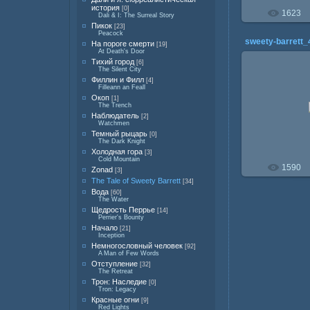
история
[0]
1623
Dali & I: The Surreal Story
Пикок
[23]
Peacock
sweety-barrett_
На пороге смерти
[19]
At Death's Door
Тихий город
[6]
The Silent City
Филлин и Филл
[4]
Filleann an Feall
25.0
Окоп
[1]
The Trench
Наблюдатель
[2]
Watchmen
Темный рыцарь
[0]
The Dark Knight
Холодная гора
[3]
Cold Mountain
1590
Zonad
[3]
The Tale of Sweety Barrett
[34]
Вода
[60]
The Water
Щедрость Перрье
[14]
Perrier's Bounty
Начало
[21]
Inception
Немногословный человек
[92]
A Man of Few Words
Отступление
[32]
The Retreat
Трон: Наследие
[0]
Tron: Legacy
Красные огни
[9]
Red Lights