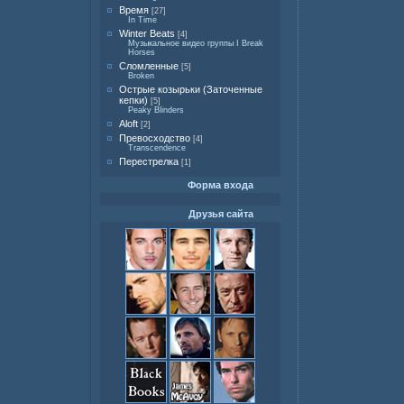
Время
[27]
In Time
Winter Beats
[4]
Музыкальное видео группы I Break
Horses
Сломленные
[5]
Broken
Острые козырьки (Заточенные
кепки)
[5]
Peaky Blinders
Aloft
[2]
Превосходство
[4]
Transcendence
Перестрелка
[1]
Форма входа
Друзья сайта