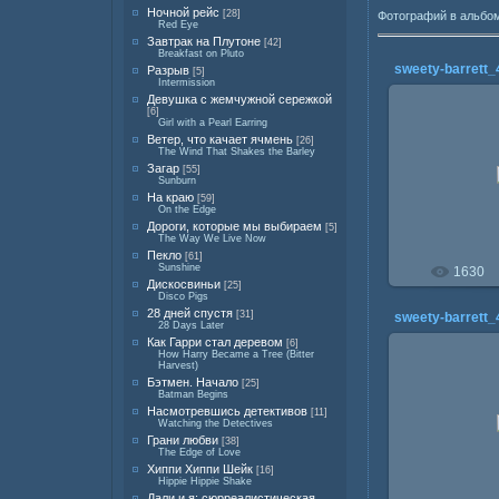
Ночной рейс
[28]
Фотографий в альбо
Red Eye
Завтрак на Плутоне
[42]
Breakfast on Pluto
sweety-barrett_
Разрыв
[5]
Intermission
Девушка с жемчужной сережкой
[6]
Girl with a Pearl Earring
Ветер, что качает ячмень
[26]
The Wind That Shakes the Barley
25.0
Загар
[55]
Sunburn
На краю
[59]
On the Edge
Дороги, которые мы выбираем
[5]
The Way We Live Now
Пекло
[61]
Sunshine
1630
Дискосвиньи
[25]
Disco Pigs
28 дней спустя
[31]
sweety-barrett_
28 Days Later
Как Гарри стал деревом
[6]
How Harry Became a Tree (Bitter
Harvest)
Бэтмен. Начало
[25]
Batman Begins
25.0
Насмотревшись детективов
[11]
Watching the Detectives
Грани любви
[38]
The Edge of Love
Хиппи Хиппи Шейк
[16]
Hippie Hippie Shake
Дали и я: сюрреалистическая