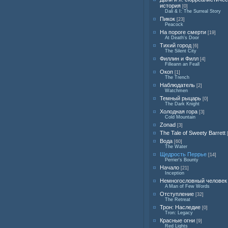
история
[0]
Dali & I: The Surreal Story
Пикок
[23]
Peacock
На пороге смерти
[19]
At Death's Door
Тихий город
[6]
The Silent City
Филлин и Филл
[4]
Filleann an Feall
Окоп
[1]
The Trench
Наблюдатель
[2]
Watchmen
Темный рыцарь
[0]
The Dark Knight
Холодная гора
[3]
Cold Mountain
Zonad
[3]
The Tale of Sweety Barrett
Вода
[60]
The Water
Щедрость Перрье
[14]
Perrier's Bounty
Начало
[21]
Inception
Немногословный человек
A Man of Few Words
Отступление
[32]
The Retreat
Трон: Наследие
[0]
Tron: Legacy
Красные огни
[9]
Red Lights