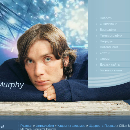
Новости
О Киллиане
Биография
Фильмография
Награды
Фотоальбом
Статьи
Форум
Друзья сайта
Гостевая книга
 Murphy
Главная
»
Фотоальбом
»
Кадры из фильмов
»
Щедрость Перрье
» Cillian 
тей
McCrea_Perrier's Bounty