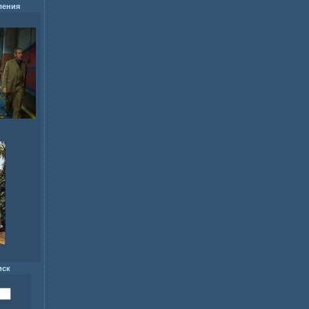
ления
иск