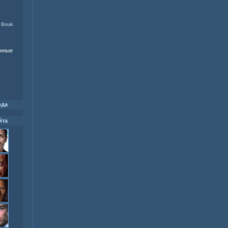
 Break
енные
ода
йта