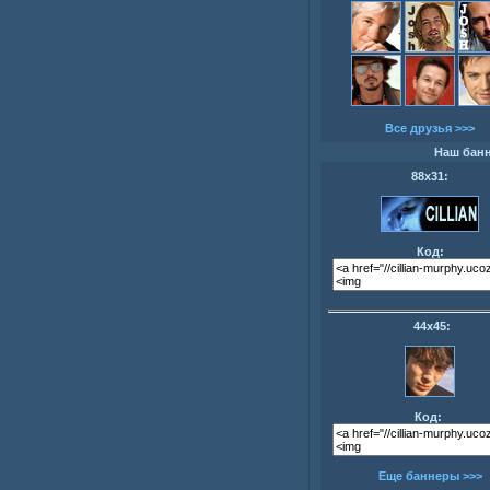
Все друзья >>>
Наш бан
88х31:
Код:
44х45:
Код:
Еще баннеры >>>