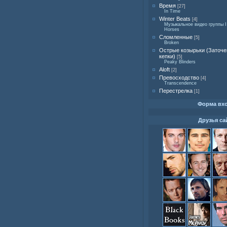
Время
[27]
In Time
Winter Beats
[4]
Музыкальное видео группы I
Horses
Сломленные
[5]
Broken
Острые козырьки (Заточ
кепки)
[5]
Peaky Blinders
Aloft
[2]
Превосходство
[4]
Transcendence
Перестрелка
[1]
Форма вх
Друзья са