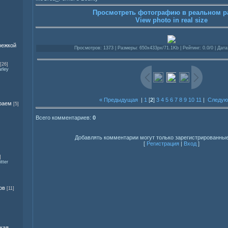
Просмотреть фотографию в реальном р
View photo in real size
режкой
Просмотров: 1373 | Размеры: 650x433px/71.1Kb | Рейтинг: 0.0/0 | Дата
[26]
rley
« Предыдущая
|
1
[
2
]
3
4
5
6
7
8
9
10
11
|
Следую
раем
[5]
Всего комментариев:
0
Добавлять комментарии могут только зарегистрированные
[
Регистрация
|
Вход
]
]
tter
ов
[11]
ская