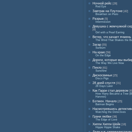
Ночной рейс
[28]
Red Eye
Завтрак на Плутоне
[42]
Breakfast on Pluto
Разрыв
[5]
Intermission
Девушка с жемчужной се
[6]
Girl with a Pearl Earring
Ветер, что качает ячмень
The Wind That Shakes the Ba
Загар
[55]
Sunburn
На краю
[59]
On the Edge
Дороги, которые мы выби
The Way We Live Now
Пекло
[61]
Sunshine
Дискосвиньи
[25]
Disco Pigs
28 дней спустя
[31]
28 Days Later
Как Гарри стал деревом
[6
How Harry Became a Tree (Bi
Harvest)
Бэтмен. Начало
[25]
Batman Begins
Насмотревшись детектив
Watching the Detectives
Грани любви
[38]
The Edge of Love
Хиппи Хиппи Шейк
[16]
Hippie Hippie Shake
Дали и я: сюрреалистиче