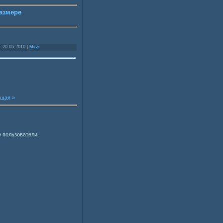
азмере
: 20.05.2010 |
Mitzi
щая »
 пользователи.