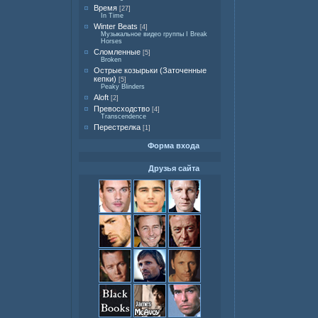
Время
[27]
In Time
Winter Beats
[4]
Музыкальное видео группы I Break
Horses
Сломленные
[5]
Broken
Острые козырьки (Заточенные
кепки)
[5]
Peaky Blinders
Aloft
[2]
Превосходство
[4]
Transcendence
Перестрелка
[1]
Форма входа
Друзья сайта