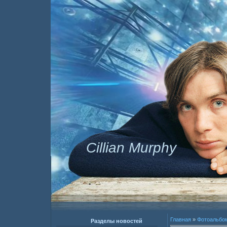
Cillian Murphy
Главная
»
Фотоальбо
Разделы новостей