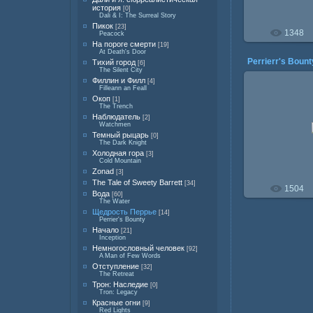
история
[0]
Dali & I: The Surreal Story
Пикок
[23]
1348
Peacock
На пороге смерти
[19]
At Death's Door
Perrierr's Bount
Тихий город
[6]
The Silent City
Филлин и Филл
[4]
Filleann an Feall
Окоп
[1]
The Trench
Наблюдатель
11.0
[2]
Watchmen
Темный рыцарь
[0]
The Dark Knight
Холодная гора
[3]
Cold Mountain
Zonad
[3]
The Tale of Sweety Barrett
[34]
1504
Вода
[60]
The Water
Щедрость Перрье
[14]
Perrier's Bounty
Начало
[21]
Inception
Немногословный человек
[92]
A Man of Few Words
Отступление
[32]
The Retreat
Трон: Наследие
[0]
Tron: Legacy
Красные огни
[9]
Red Lights