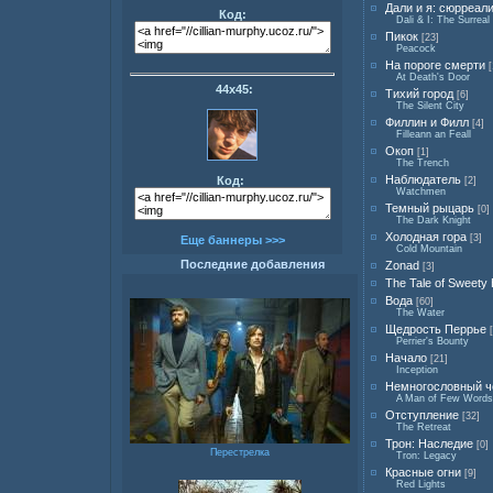
Дали и я: сюрреал
Код:
Dali & I: The Surreal
Пикок
[23]
Peacock
На пороге смерти
[
At Death's Door
44х45:
Тихий город
[6]
The Silent City
Филлин и Филл
[4]
Filleann an Feall
Окоп
[1]
The Trench
Наблюдатель
Код:
[2]
Watchmen
Темный рыцарь
[0]
The Dark Knight
Холодная гора
[3]
Еще баннеры >>>
Cold Mountain
Последние добавления
Zonad
[3]
The Tale of Sweety 
Вода
[60]
The Water
Щедрость Перрье
Perrier's Bounty
Начало
[21]
Inception
Немногословный ч
A Man of Few Words
Отступление
[32]
The Retreat
Трон: Наследие
[0]
Перестрелка
Tron: Legacy
Красные огни
[9]
Red Lights