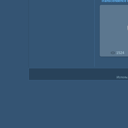
Transcendence 
21.1
1524
Исполь