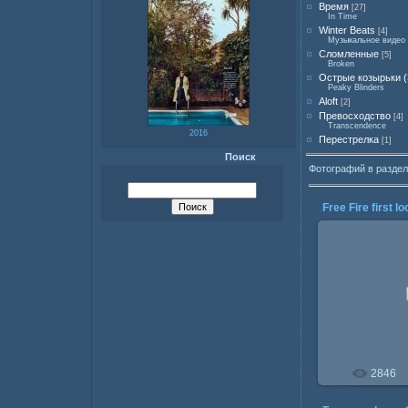
Время
[27]
In Time
Winter Beats
[4]
Музыкальное видео 
Сломленные
[5]
Broken
Острые козырьки (
Peaky Blinders
Aloft
[2]
Превосходство
[4]
Transcendence
2016
Перестрелка
[1]
Поиск
Фотографий в разде
Free Fire first lo
13.0
2846