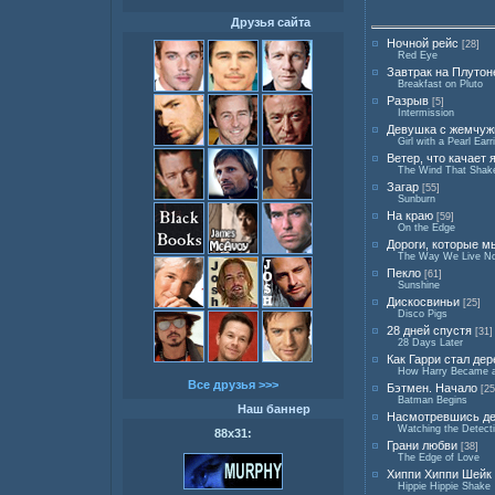
Друзья сайта
Ночной рейс
[28]
Red Eye
Завтрак на Плутон
Breakfast on Pluto
Разрыв
[5]
Intermission
Девушка с жемчуж
Girl with a Pearl Earr
Ветер, что качает
The Wind That Shake
Загар
[55]
Sunburn
На краю
[59]
On the Edge
Дороги, которые 
The Way We Live N
Пекло
[61]
Sunshine
Дискосвиньи
[25]
Disco Pigs
28 дней спустя
[31]
28 Days Later
Как Гарри стал де
How Harry Became a 
Все друзья >>>
Бэтмен. Начало
[25
Batman Begins
Наш баннер
Насмотревшись де
Watching the Detect
88х31:
Грани любви
[38]
The Edge of Love
Хиппи Хиппи Шейк
Hippie Hippie Shake