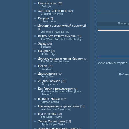
Ночной рейс
[28]
Red Eye
Завтрак на Плутоне
[42]
Breakfast on Pluto
Разрыв
[5]
Intermission
Просмотр
Девушка с жемчужной сережкой
[6]
Girl with a Pearl Earring
Ветер, что качает ячмень
[26]
The Wind That Shakes the Barley
Загар
[55]
Sunburn
На краю
[59]
On the Edge
Дороги, которые мы выбираем
[5]
The Way We Live Now
Всего комментариев:
Пекло
[61]
Sunshine
Дискосвиньи
[25]
Добавл
Disco Pigs
28 дней спустя
[31]
28 Days Later
Как Гарри стал деревом
[6]
How Harry Became a Tree (Bitter
Harvest)
Бэтмен. Начало
[25]
Batman Begins
Насмотревшись детективов
[11]
Watching the Detectives
Грани любви
[38]
The Edge of Love
Хиппи Хиппи Шейк
[16]
Hippie Hippie Shake
Дали и я: сюрреалистическая