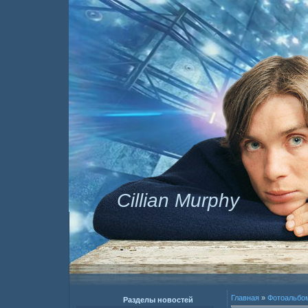
Cillian Murphy
Главная
»
Фотоальбо
Разделы новостей