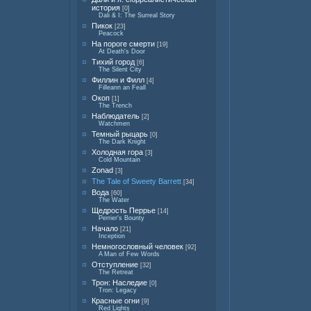
история
[0]
Dali & I: The Surreal Story
Пикок
[23]
Peacock
На пороге смерти
[19]
At Death's Door
Тихий город
[6]
The Silent City
Филлин и Филл
[4]
Filleann an Feall
Окоп
[1]
The Trench
Наблюдатель
[2]
Watchmen
Темный рыцарь
[0]
The Dark Knight
Холодная гора
[3]
Cold Mountain
Zonad
[3]
The Tale of Sweety Barrett
[34]
Вода
[60]
The Water
Щедрость Перрье
[14]
Perrier's Bounty
Начало
[21]
Inception
Немногословный человек
[92]
A Man of Few Words
Отступление
[32]
The Retreat
Трон: Наследие
[0]
Tron: Legacy
Красные огни
[9]
Red Lights