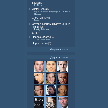
Время
[27]
In Time
Winter Beats
[4]
Музыкальное видео группы I Break
Horses
Сломленные
[5]
Broken
Острые козырьки (Заточенные
кепки)
[5]
Peaky Blinders
Aloft
[2]
Превосходство
[4]
Transcendence
Перестрелка
[1]
Форма входа
Друзья сайта