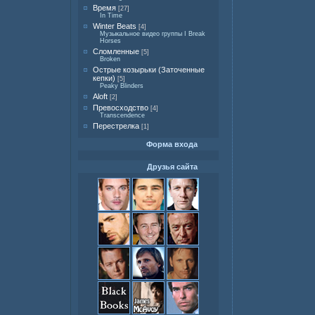
Время
[27]
In Time
Winter Beats
[4]
Музыкальное видео группы I Break
Horses
Сломленные
[5]
Broken
Острые козырьки (Заточенные
кепки)
[5]
Peaky Blinders
Aloft
[2]
Превосходство
[4]
Transcendence
Перестрелка
[1]
Форма входа
Друзья сайта