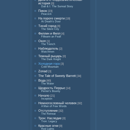
история
[0]
Dali & I: The Surreal Story
Пикок
[23]
Peacock
На пороге смерти
[19]
At Death's Door
Тихий город
[6]
The Silent City
Филлин и Филл
[4]
Filleann an Feall
Окоп
[1]
The Trench
Наблюдатель
[2]
Watchmen
Темный рыцарь
[0]
The Dark Knight
Холодная гора
[3]
Cold Mountain
Zonad
[3]
The Tale of Sweety Barrett
[34]
Вода
[60]
The Water
Щедрость Перрье
[14]
Perrier's Bounty
Начало
[21]
Inception
Немногословный человек
[92]
A Man of Few Words
Отступление
[32]
The Retreat
Трон: Наследие
[0]
Tron: Legacy
Красные огни
[9]
Red Lights