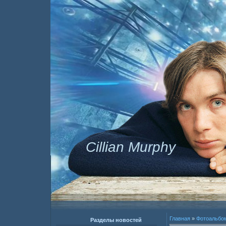
Cillian Murphy
Главная
»
Фотоальбо
Разделы новостей