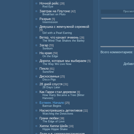
Ночной рейс
[28]
Red Eye
Завтрак на Плутоне
Просмотр
[42]
Breakfast on Pluto
Разрыв
[5]
Intermission
Девушка с жемчужной сережкой
[6]
Girl with a Pearl Earring
Ветер, что качает ячмень
[26]
The Wind That Shakes the Barley
Загар
[55]
Sunburn
Всего комментариев:
На краю
[59]
On the Edge
Дороги, которые мы выбираем
[5]
Добавл
The Way We Live Now
Пекло
[61]
Sunshine
Дискосвиньи
[25]
Disco Pigs
28 дней спустя
[31]
28 Days Later
Как Гарри стал деревом
[6]
How Harry Became a Tree (Bitter
Harvest)
Бэтмен. Начало
[25]
Batman Begins
Насмотревшись детективов
[11]
Watching the Detectives
Грани любви
[38]
The Edge of Love
Хиппи Хиппи Шейк
[16]
Hippie Hippie Shake
Дали и я: сюрреалистическая