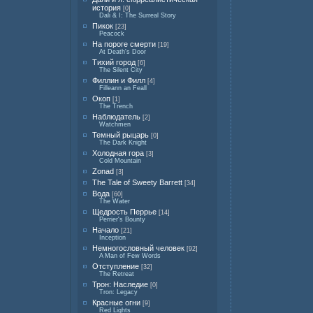
история
[0]
Dali & I: The Surreal Story
Пикок
[23]
Peacock
На пороге смерти
[19]
At Death's Door
Тихий город
[6]
The Silent City
Филлин и Филл
[4]
Filleann an Feall
Окоп
[1]
The Trench
Наблюдатель
[2]
Watchmen
Темный рыцарь
[0]
The Dark Knight
Холодная гора
[3]
Cold Mountain
Zonad
[3]
The Tale of Sweety Barrett
[34]
Вода
[60]
The Water
Щедрость Перрье
[14]
Perrier's Bounty
Начало
[21]
Inception
Немногословный человек
[92]
A Man of Few Words
Отступление
[32]
The Retreat
Трон: Наследие
[0]
Tron: Legacy
Красные огни
[9]
Red Lights