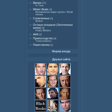
Время
[27]
In Time
Winter Beats
[4]
Музыкальное видео группы I Break
Horses
Сломленные
[5]
Broken
Острые козырьки (Заточенные
кепки)
[5]
Peaky Blinders
Aloft
[2]
Превосходство
[4]
Transcendence
Перестрелка
[1]
Форма входа
Друзья сайта