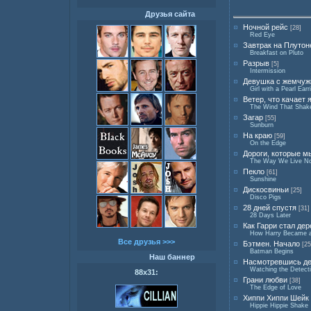
Друзья сайта
Ночной рейс
[28]
Red Eye
Завтрак на Плутон
Breakfast on Pluto
Разрыв
[5]
Intermission
Девушка с жемчуж
Girl with a Pearl Earr
Ветер, что качает
The Wind That Shake
Загар
[55]
Sunburn
На краю
[59]
On the Edge
Дороги, которые 
The Way We Live N
Пекло
[61]
Sunshine
Дискосвиньи
[25]
Disco Pigs
28 дней спустя
[31]
28 Days Later
Как Гарри стал де
How Harry Became a 
Все друзья >>>
Бэтмен. Начало
[25
Batman Begins
Наш баннер
Насмотревшись де
Watching the Detect
88х31:
Грани любви
[38]
The Edge of Love
Хиппи Хиппи Шейк
Hippie Hippie Shake