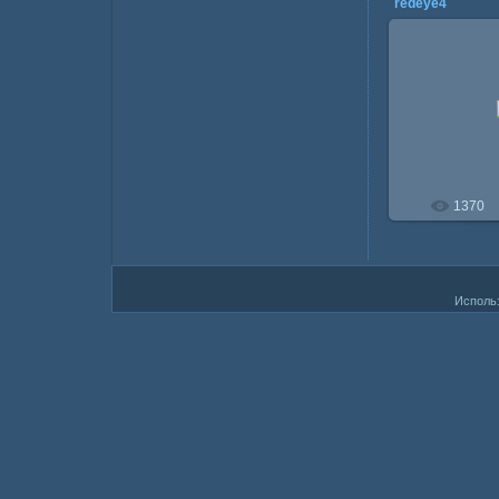
redeye4
22.0
1370
Исполь