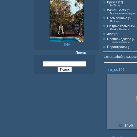
Время
[27]
In Time
Winter Beats
[4]
Музыкальное видео 
Сломленные
[5]
Broken
Острые козырьки (
Peaky Blinders
Aloft
[2]
Превосходство
[4]
Transcendence
2016
Перестрелка
[1]
Поиск
Фотографий в разде
re_sc101
22.0
1456