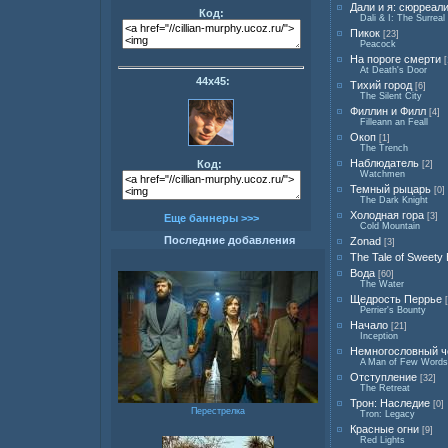
Дали и я: сюрреал
Код:
Dali & I: The Surreal
Пикок
[23]
Peacock
На пороге смерти
[
At Death's Door
44х45:
Тихий город
[6]
The Silent City
Филлин и Филл
[4]
Filleann an Feall
Окоп
[1]
The Trench
Наблюдатель
Код:
[2]
Watchmen
Темный рыцарь
[0]
The Dark Knight
Холодная гора
[3]
Еще баннеры >>>
Cold Mountain
Последние добавления
Zonad
[3]
The Tale of Sweety 
Вода
[60]
The Water
Щедрость Перрье
Perrier's Bounty
Начало
[21]
Inception
Немногословный ч
A Man of Few Words
Отступление
[32]
The Retreat
Трон: Наследие
[0]
Перестрелка
Tron: Legacy
Красные огни
[9]
Red Lights