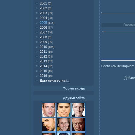
2001
[5]
2002
[5]
2003
[59]
2004
[38]
2005
[115]
Просмотр
2006
[77]
2007
[46]
2008
[0]
2009
[35]
2010
[185]
2011
[15]
2012
[53]
2013
[42]
Всего комментариев:
2014
[52]
2015
[15]
2016
[10]
Добавл
Дата неизвестна
[1]
Форма входа
Друзья сайта