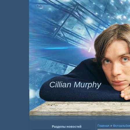
Cillian Murphy
Главная
»
Фотоальбо
Разделы новостей