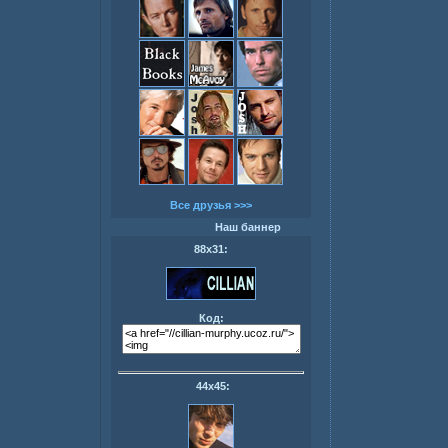
Все друзья >>>
Наш баннер
88х31:
Код:
44х45: