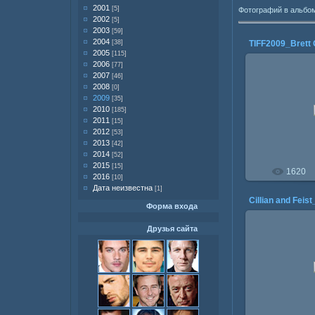
2001
[5]
Фотографий в альбо
2002
[5]
2003
[59]
2004
[38]
2005
[115]
2006
[77]
2007
[46]
2008
[0]
2009
[35]
30.1
2010
[185]
2011
[15]
2012
[53]
2013
[42]
2014
[52]
2015
[15]
1620
2016
[10]
Дата неизвестна
[1]
Форма входа
Друзья сайта
11.0