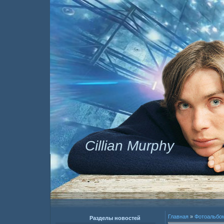
Cillian Murphy
Главная
»
Фотоальбо
Разделы новостей