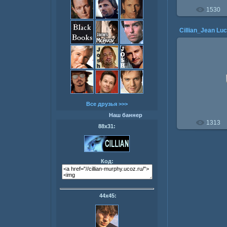
1530
Cillian_Jean Lu
15.1
Все друзья >>>
Наш баннер
1313
88х31:
Код:
44х45: