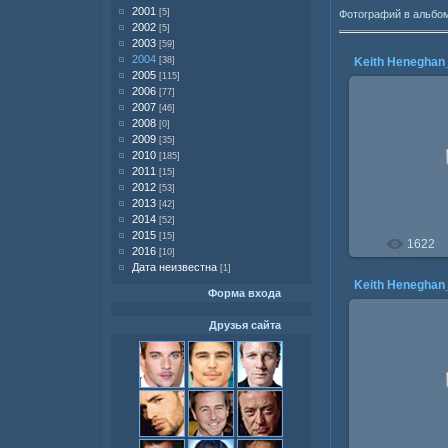
2001
[5]
Фотографий в альбо
2002
[5]
2003
[59]
2004
Keith Heneghan
[38]
2005
[115]
2006
[77]
2007
[46]
2008
[0]
2009
[35]
06.1
2010
[185]
2011
[15]
2012
[53]
2013
[42]
2014
[52]
2015
[15]
1622
2016
[10]
Дата неизвестна
[1]
Keith Heneghan
Форма входа
Друзья сайта
06.1