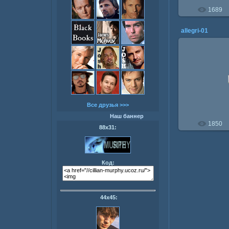
1689
allegri-01
11.1
Все друзья >>>
Наш баннер
1850
88х31:
Код:
44х45: