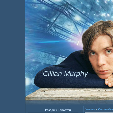
Cillian Murphy
Главная
»
Фотоальбо
Разделы новостей