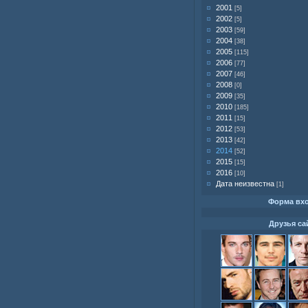
2001
[5]
2002
[5]
2003
[59]
2004
[38]
2005
[115]
2006
[77]
2007
[46]
2008
[0]
2009
[35]
2010
[185]
2011
[15]
2012
[53]
2013
[42]
2014
[52]
2015
[15]
2016
[10]
Дата неизвестна
[1]
Форма вх
Друзья са