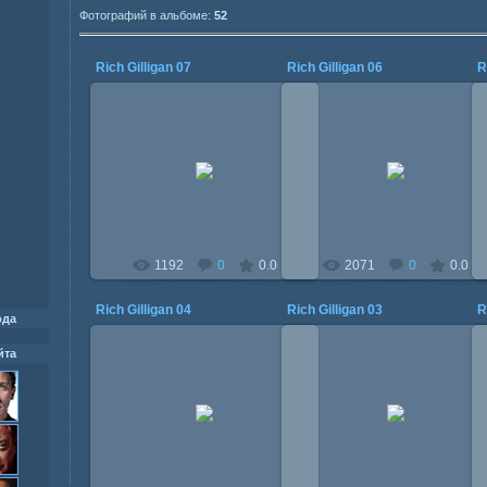
Фотографий в альбоме:
52
Rich Gilligan 07
Rich Gilligan 06
R
01.08.2014
01.08.2014
Mitzi
Mitzi
1192
0
0.0
2071
0
0.0
Rich Gilligan 04
Rich Gilligan 03
R
ода
йта
01.08.2014
01.08.2014
Mitzi
Mitzi