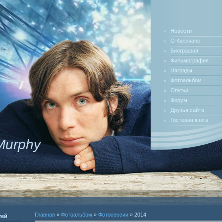
Новости
О Киллиане
Биография
Фильмография
Награды
Фотоальбом
Статьи
Форум
Друзья сайта
Гостевая книга
 Murphy
Главная
»
Фотоальбом
»
Фотосессии
» 2014
тей