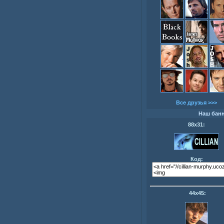
Все друзья >>>
Наш бан
88х31:
Код:
44х45: