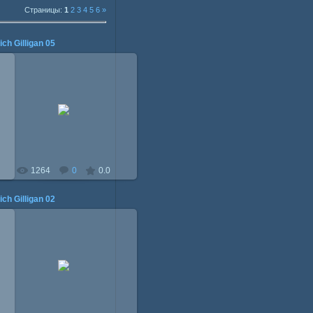
Страницы:
1
2
3
4
5
6
»
ich Gilligan 05
01.08.2014
Mitzi
1264
0
0.0
ich Gilligan 02
01.08.2014
Mitzi