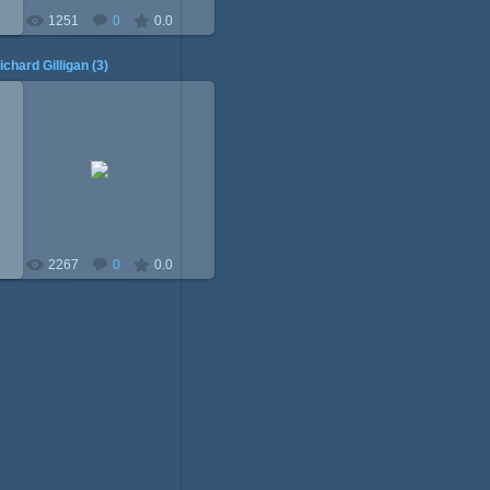
1251
0
0.0
ichard Gilligan (3)
01.07.2014
Mitzi
2267
0
0.0