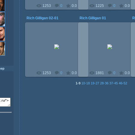
1253
0
0.0
1225
0
0.0
Rich Gilligan 02-01
Rich Gilligan 01
R
01.08.2014
01.08.2014
Mitzi
Mitzi
нер
1253
0
0.0
1881
0
0.0
1-9
10-18
19-27
28-36
37-45
46-52