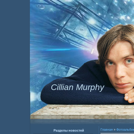
Cillian Murphy
Главная
»
Фотоальбо
Разделы новостей