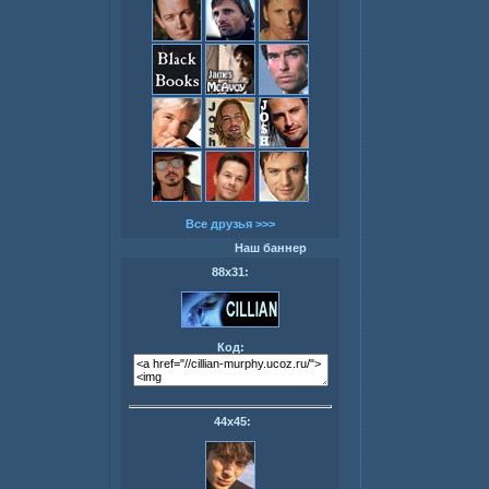
Все друзья >>>
Наш баннер
88х31:
Код:
44х45: