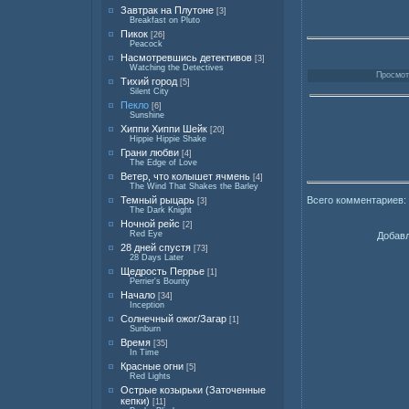
Завтрак на Плутоне
[3]
Breakfast on Pluto
Пикок
[26]
Peacock
Насмотревшись детективов
[3]
Watching the Detectives
Просмотр
Тихий город
[5]
Silent City
Пекло
[6]
Sunshine
Хиппи Хиппи Шейк
[20]
Hippie Hippie Shake
Грани любви
[4]
The Edge of Love
Ветер, что колышет ячмень
[4]
The Wind That Shakes the Barley
Всего комментариев:
Темный рыцарь
[3]
The Dark Knight
Ночной рейс
[2]
Red Eye
Добавл
28 дней спустя
[73]
28 Days Later
Щедрость Перрье
[1]
Perrier's Bounty
Начало
[34]
Inception
Солнечный ожог/Загар
[1]
Sunburn
Время
[35]
In Time
Красные огни
[5]
Red Lights
Острые козырьки (Заточенные
кепки)
[11]