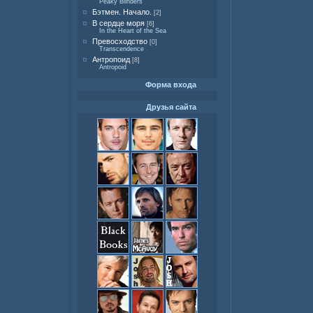
Peaky Blinders
Бэтмен. Начало.
[2]
В сердце моря
[6]
In the Heart of the Sea
Превосходство
[0]
Transcendence
Антропоид
[8]
Antropoid
Форма входа
Друзья сайта