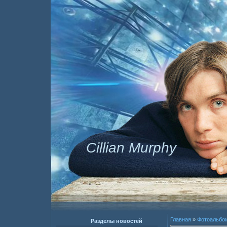
Cillian Murphy
Главная
»
Фотоальбо
Разделы новостей