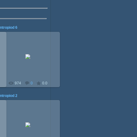
ntropiod 6
18.08.2015
Mitzi
974
0
0.0
ntropiod 2
17.08.2015
Mitzi