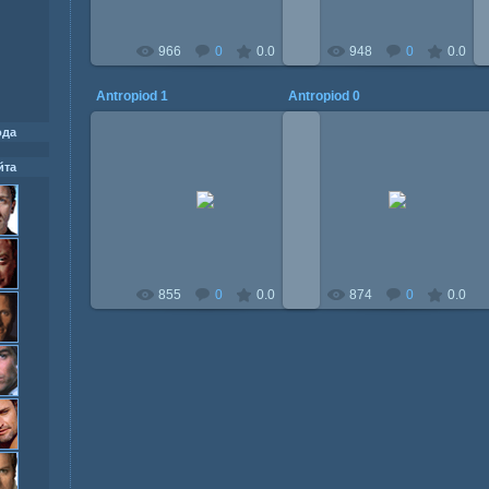
966
0
0.0
948
0
0.0
Antropiod 1
Antropiod 0
ода
йта
17.08.2015
17.08.2015
Mitzi
Mitzi
855
0
0.0
874
0
0.0