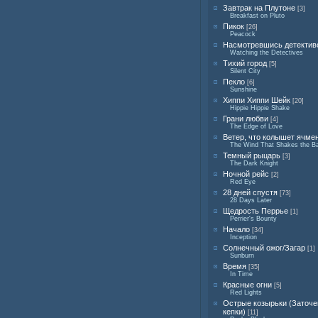
Завтрак на Плутоне
[3]
Breakfast on Pluto
Пикок
[26]
Peacock
Насмотревшись детектив
Watching the Detectives
Тихий город
[5]
Silent City
Пекло
[6]
Sunshine
Хиппи Хиппи Шейк
[20]
Hippie Hippie Shake
Грани любви
[4]
The Edge of Love
Ветер, что колышет ячме
The Wind That Shakes the Ba
Темный рыцарь
[3]
The Dark Knight
Ночной рейс
[2]
Red Eye
28 дней спустя
[73]
28 Days Later
Щедрость Перрье
[1]
Perrier's Bounty
Начало
[34]
Inception
Солнечный ожог/Загар
[1]
Sunburn
Время
[35]
In Time
Красные огни
[5]
Red Lights
Острые козырьки (Заточ
кепки)
[11]