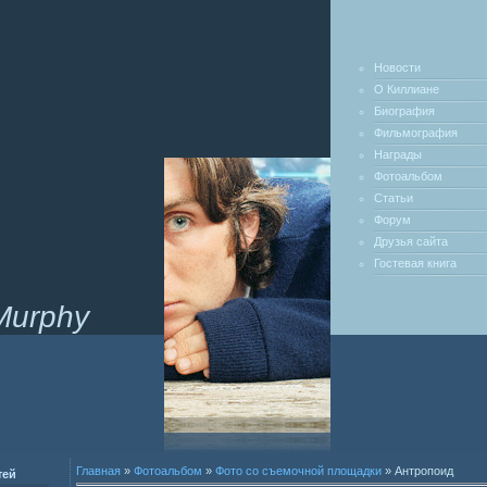
Новости
О Киллиане
Биография
Фильмография
Награды
Фотоальбом
Статьи
Форум
Друзья сайта
Гостевая книга
 Murphy
Главная
»
Фотоальбом
»
Фото со съемочной площадки
» Антропоид
тей