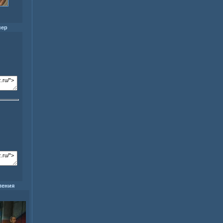
нер
ления