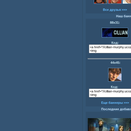
Все друзья >>>
Наш бан
88х31:
Код:
44х45:
Код:
Еще баннеры >>>
Последние добав