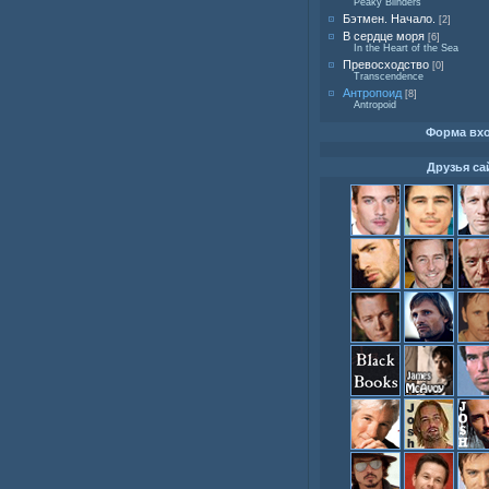
Peaky Blinders
Бэтмен. Начало.
[2]
В сердце моря
[6]
In the Heart of the Sea
Превосходство
[0]
Transcendence
Антропоид
[8]
Antropoid
Форма вх
Друзья са