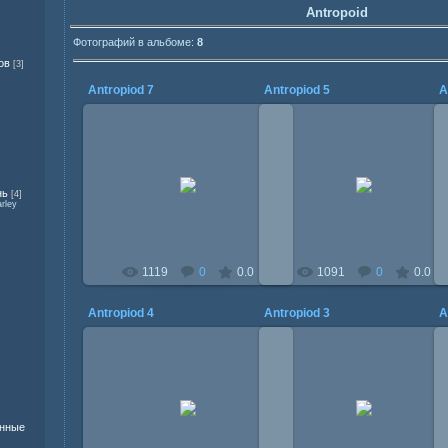
Antropoid
Фотографий в альбоме:
8
ов
[3]
Antropiod 7
Antropiod 5
A
18.08.2015
18.08.2015
нь
[4]
Mitzi
Mitzi
rley
1119
0
0.0
1091
0
0.0
Antropiod 4
Antropiod 3
A
18.08.2015
18.08.2015
Mitzi
Mitzi
енные