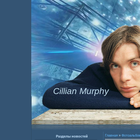
Cillian Murphy
Главная
»
Фотоальбо
Разделы новостей