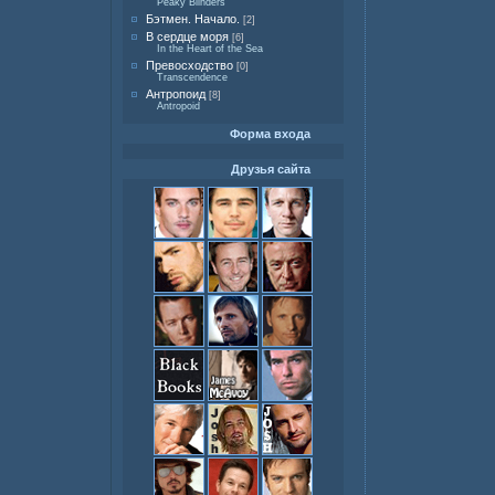
Peaky Blinders
Бэтмен. Начало.
[2]
В сердце моря
[6]
In the Heart of the Sea
Превосходство
[0]
Transcendence
Антропоид
[8]
Antropoid
Форма входа
Друзья сайта