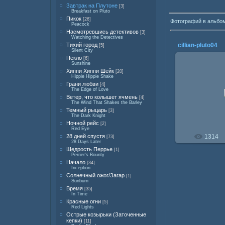
Завтрак на Плутоне
[3]
Breakfast on Pluto
Пикок
[26]
Фотографий в альбо
Peacock
Насмотревшись детективов
[3]
Watching the Detectives
Тихий город
cillian-pluto04
[5]
Silent City
Пекло
[6]
Sunshine
Хиппи Хиппи Шейк
[20]
Hippie Hippie Shake
Грани любви
[4]
23.0
The Edge of Love
Ветер, что колышет ячмень
[4]
The Wind That Shakes the Barley
Темный рыцарь
[3]
The Dark Knight
Ночной рейс
[2]
Red Eye
28 дней спустя
1314
[73]
28 Days Later
Щедрость Перрье
[1]
Perrier's Bounty
Начало
[34]
Inception
Солнечный ожог/Загар
[1]
Sunburn
Время
[35]
In Time
Красные огни
[5]
Red Lights
Острые козырьки (Заточенные
кепки)
[11]