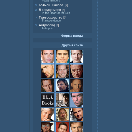
Peaky Blinders
Бэтмен. Начало.
[2]
В сердце моря
[6]
In the Heart of the Sea
Превосходство
[0]
Transcendence
Антропоид
[8]
Antropoid
Форма входа
Друзья сайта