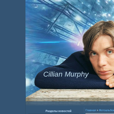
Cillian Murphy
Главная
»
Фотоальбо
Разделы новостей