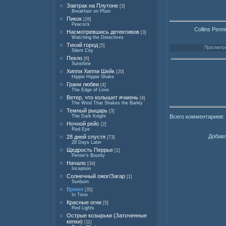
Завтрак на Плутоне
[3]
Breakfast on Pluto
Пикок
[26]
Peacock
Collins Penn
Насмотревшись детективов
[3]
Watching the Detectives
Тихий город
[5]
Просмотро
Silent City
Пекло
[6]
Sunshine
Хиппи Хиппи Шейк
[20]
Hippie Hippie Shake
Грани любви
[4]
The Edge of Love
Ветер, что колышет ячмень
[4]
The Wind That Shakes the Barley
Темный рыцарь
[3]
Всего комментариев:
The Dark Knight
Ночной рейс
[2]
Red Eye
Добавл
28 дней спустя
[73]
28 Days Later
Щедрость Перрье
[1]
Perrier's Bounty
Начало
[34]
Inception
Солнечный ожог/Загар
[1]
Sunburn
Время
[35]
In Time
Красные огни
[5]
Red Lights
Острые козырьки (Заточенные
кепки)
[11]