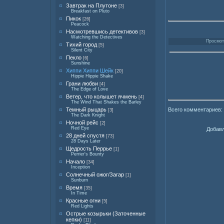
Завтрак на Плутоне
[3]
Breakfast on Pluto
Пикок
[26]
Peacock
Насмотревшись детективов
[3]
Watching the Detectives
Просмотр
Тихий город
[5]
Silent City
Пекло
[6]
Sunshine
Хиппи Хиппи Шейк
[20]
Hippie Hippie Shake
Грани любви
[4]
The Edge of Love
Ветер, что колышет ячмень
[4]
The Wind That Shakes the Barley
Всего комментариев:
Темный рыцарь
[3]
The Dark Knight
Ночной рейс
[2]
Red Eye
Добавл
28 дней спустя
[73]
28 Days Later
Щедрость Перрье
[1]
Perrier's Bounty
Начало
[34]
Inception
Солнечный ожог/Загар
[1]
Sunburn
Время
[35]
In Time
Красные огни
[5]
Red Lights
Острые козырьки (Заточенные
кепки)
[11]