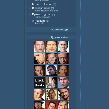
Peaky Blinders
Бэтмен. Начало.
[2]
В сердце моря
[6]
In the Heart of the Sea
Превосходство
[0]
Transcendence
Антропоид
[8]
Antropoid
Форма входа
Друзья сайта