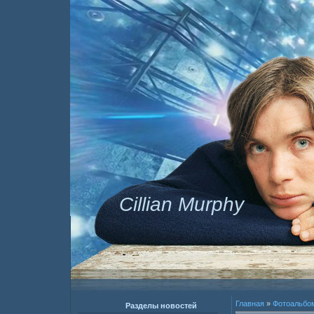
Cillian Murphy
Главная
»
Фотоальбо
Разделы новостей