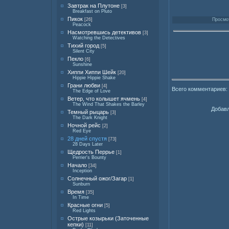
Завтрак на Плутоне
[3]
Breakfast on Pluto
Пикок
Просмот
[26]
Peacock
Насмотревшись детективов
[3]
Watching the Detectives
Тихий город
[5]
Silent City
Пекло
[6]
Sunshine
Хиппи Хиппи Шейк
[20]
Hippie Hippie Shake
Грани любви
[4]
Всего комментариев:
The Edge of Love
Ветер, что колышет ячмень
[4]
The Wind That Shakes the Barley
Добавл
Темный рыцарь
[3]
The Dark Knight
Ночной рейс
[2]
Red Eye
28 дней спустя
[73]
28 Days Later
Щедрость Перрье
[1]
Perrier's Bounty
Начало
[34]
Inception
Солнечный ожог/Загар
[1]
Sunburn
Время
[35]
In Time
Красные огни
[5]
Red Lights
Острые козырьки (Заточенные
кепки)
[11]