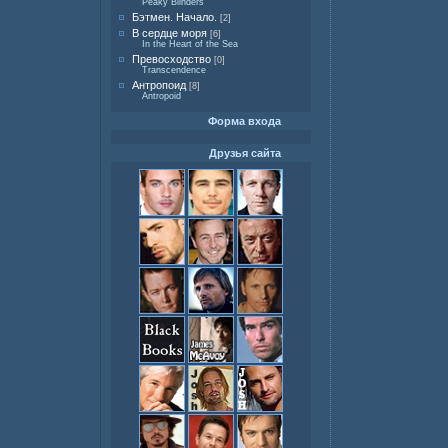
Peaky Blinders
Бэтмен. Начало.
[2]
В сердце моря
[6]
In the Heart of the Sea
Превосходство
[0]
Transcendence
Антропоид
[8]
Antropoid
Форма входа
Друзья сайта