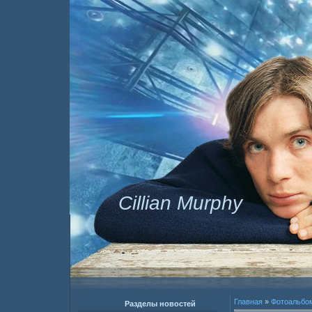
Cillian Murphy
Главная
»
Фотоальбо
Разделы новостей