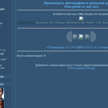
Просмотреть фотографию в реальном р
View photo in real size
адки
DrsK&M to interview Cillian Murphy for Inceptio
Просмотров: 2075 | Размеры: 480x640px/51.4Kb | Рейтинг: 0.0/0 | Дата
ии,
п.
« Предыдущая
|
2
3
4
5
6
[
7
]
8
9
10
11
12
|
Следу
!! )))
еля
Всего комментариев:
0
 воде."
Добавлять комментарии могут только зарегистрированные
9]
[
Регистрация
|
Вход
]
ства
ода
йта