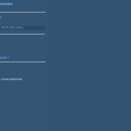
азмере
n.
: 06.07.2010 |
Mitzi
ющая »
 пользователи.