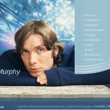
Новости
О Киллиане
Биография
Фильмография
Награды
Фотоальбом
Статьи
Форум
Друзья сайта
Гостевая книга
 Murphy
Главная
»
Фотоальбом
»
Киллиан вне съемочной площадки
» DrsK&M_Cill
тей