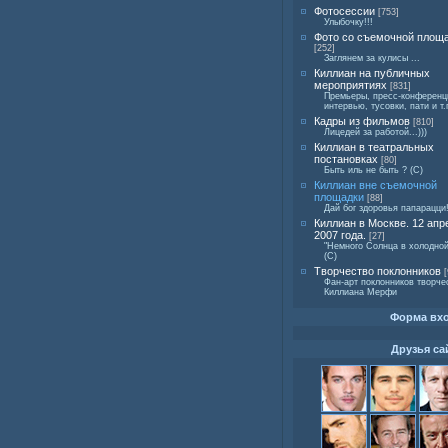
Фотосессии
[753]
Улыбочку!!!
Фото со съемочной площ
[252]
Заглянем за кулисы ...
Киллиан на публичных
мероприятиях
[831]
Премьеры, пресс-конференц
интервью, тусовки, пати и т.
Кадры из фильмов
[810]
Лицедей за работой...)))
Киллиан в театральных
постановках
[80]
Быть иль не быть ? (С)
Киллиан вне съемочной
площадки
[88]
Дай бог здоровья папарацци!!
Киллиан в Москве. 12 апр
2007 года.
[27]
"Немного Солнца в холодной
(C)
Творчество поклонников
[
Фан-арт поклонников творче
Киллиана Мерфи
Форма вх
Друзья са