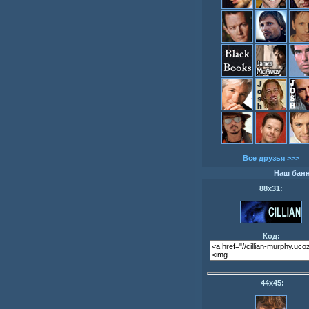
Все друзья >>>
Наш бан
88х31:
Код:
44х45: