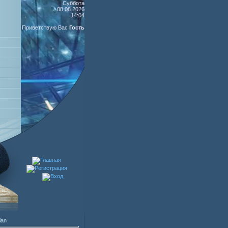
Суббота
08.08.2026
14:04
Приветствую Вас
Гость
ian