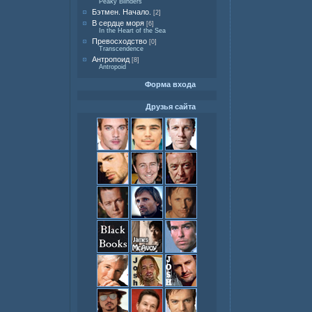
Peaky Blinders
Бэтмен. Начало.
[2]
В сердце моря
[6]
In the Heart of the Sea
Превосходство
[0]
Transcendence
Антропоид
[8]
Antropoid
Форма входа
Друзья сайта