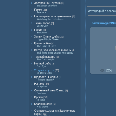
Завтрак на Плутоне
[3]
Breakfast on Pluto
Пикок
[26]
Фотографий в альбо
Peacock
Насмотревшись детективов
[3]
Watching the Detectives
Тихий город
newsImage6994
[5]
Silent City
Пекло
[6]
Sunshine
Хиппи Хиппи Шейк
[20]
Hippie Hippie Shake
Грани любви
[4]
23.0
The Edge of Love
Ветер, что колышет ячмень
[4]
The Wind That Shakes the Barley
Темный рыцарь
[3]
The Dark Knight
Ночной рейс
[2]
Red Eye
28 дней спустя
1258
[73]
28 Days Later
Щедрость Перрье
[1]
Perrier's Bounty
Начало
[34]
Inception
Солнечный ожог/Загар
[1]
Sunburn
Время
[35]
In Time
Красные огни
[5]
Red Lights
Острые козырьки (Заточенные
кепки)
[11]