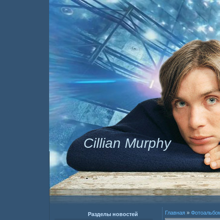
Cillian Murphy
Главная
»
Фотоальбо
Разделы новостей