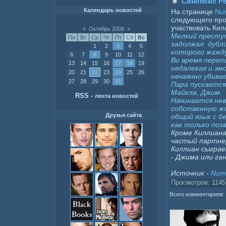
Синопсис Per
Календарь новостей
На странице
Num
следующего про
участвовать Килл
«
Октябрь 2008
»
Мелкий престу
Пн
Вт
Ср
Чт
Пт
Сб
Вс
задолжал дубли
1
2
3
4
5
которого жажд
6
7
8
9
10
11
12
Во время переп
13
14
15
16
17
18
19
недалекая и эм
20
21
22
23
24
25
26
нечаянно убивае
27
28
29
30
31
Пара пускается
Майкла, Джим.
RSS
-
лента новостей
Начинается нев
собственную жи
Друзья сайта
общий язык с б
как только поз
Кроме Киллиана
частый партнер
Киллиан сыграе
- Джима или га
Источник -
Numb
Просмотров: 1145
Всего комментариев: