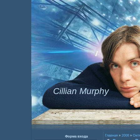
Cillian Murphy
Главная
»
2008
»
Окт
Форма входа