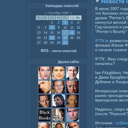
Новости о
Календарь новостей
В июне 2007 года
что Киллиан исп
«
Октябрь 2008
»
драме "Perrier's 
Пн
Вт
Ср
Чт
Пт
Сб
Вс
начнутся весной 
1
2
3
4
5
Год начался и уж
6
7
8
9
10
11
12
"Perrier's Bounty
13
14
15
16
17
18
19
20
21
22
23
24
25
26
IFTN.ie
размести
27
28
29
30
31
фильма Иэном Фит
о начале съемок 
RSS
-
лента новостей
IFTN : Ваш следу
Друзья сайта
начались?
Ian Fitzgibbon: 
и Джим Бродбент
Дублине и Лондо
Интересная новос
ранее проходила
вампирском вес
Надеюсь, скоро 
(после "Peacock"
Источник :
ucilli