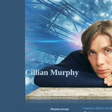
Cillian Murphy
Главная
»
2008
»
Октя
Форма входа