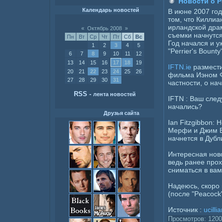
Новости о Pe
Календарь новостей
В июне 2007 год
том, что Киллиа
ирландской драме
«
Октябрь 2008
»
съемки начнутся
Пн
Вт
Ср
Чт
Пт
Сб
Вс
Год начался и у
1
2
3
4
5
"Perrier's Bount
6
7
8
9
10
11
12
13
14
15
16
17
18
19
IFTN.ie
размести
20
21
22
23
24
25
26
фильма Иэном Фи
27
28
29
30
31
частности, о на
RSS
-
лента новостей
IFTN : Ваш след
начались?
Друзья сайта
Ian Fitzgibbon:
Мерфи и Джим Б
начнется в Дубл
Интересная ново
ведь ранее про
сниматься в ва
Надеюсь, скоро 
(после "Peacock
Источник :
ucilli
Просмотров: 1200