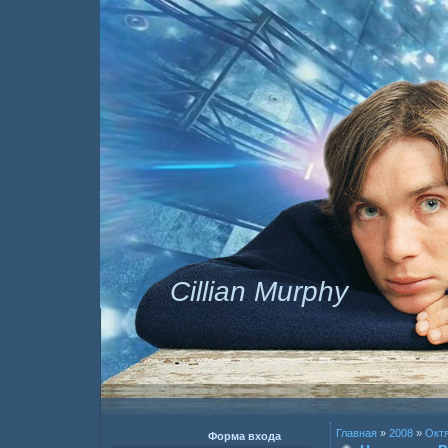
Cillian Murphy
Главная
»
2008
»
Окт
Форма входа