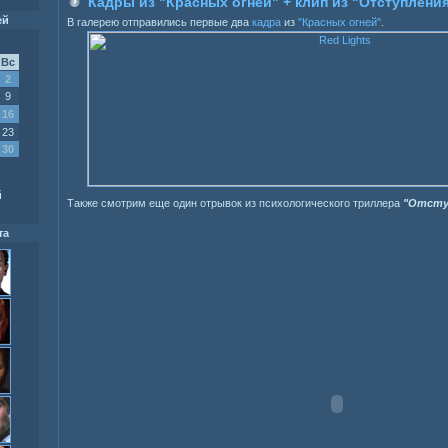
Кадры из "Красных огней" + клип из "Отступлени
ей
В галерею отправились первые два
кадра
из
"Красных огней"
.
Вс
2
9
16
23
30
й
Также смотрим еще один отрывок из психологического триллера
"Отсту
та