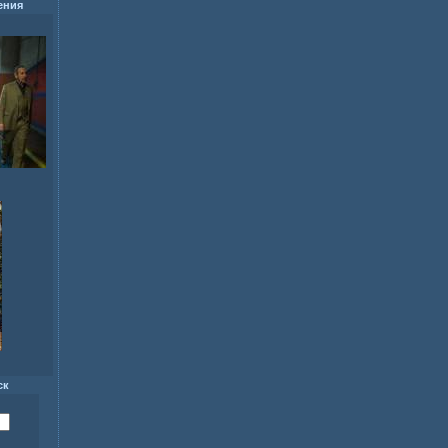
ения
ск