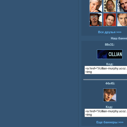
Все друзья >>>
Наш банн
88х31:
Код:
44х45:
Код:
Еще баннеры >>>