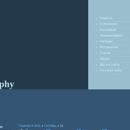
Новости
О Киллиане
Биография
Фильмография
Награды
Фотоальбом
Статьи
Форум
Друзья сайта
Гостевая книга
rphy
Главная
»
2011
»
Октябрь
»
11
да