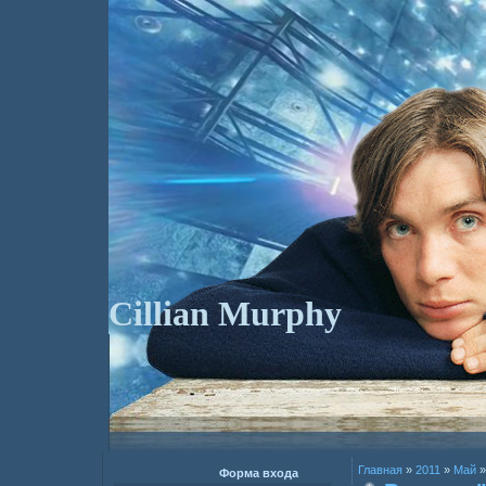
Cillian Murphy
Главная
»
2011
»
Май
»
Форма входа