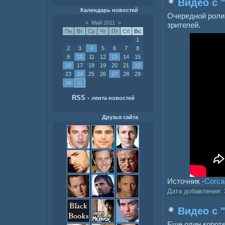
Видео с "
Календарь новостей
Очередной роли
«
Май 2011
»
зрителей.
Пн
Вт
Ср
Чт
Пт
Сб
Вс
1
2
3
4
5
6
7
8
9
10
11
12
13
14
15
16
17
18
19
20
21
22
23
24
25
26
27
28
29
30
31
RSS
-
лента новостей
Друзья сайта
Источник -
Corca
Дата добавления:
Видео с "
Еще один короте