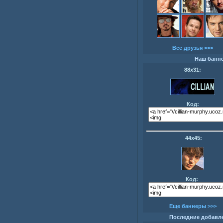
Все друзья >>>
Наш банн
88х31:
Код:
44х45:
Код:
Еще баннеры >>>
Последние добавл