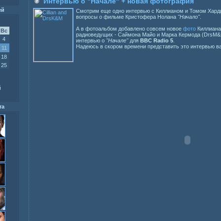
Интервью о "Начале" + новая фотография
ей
Смотрим еще одно интервью с Киллианом и Томом Харди
вопросы о фильме Кристофера Нолана
"Начало"
.
А в фотоальбом добавлено совсем новое
фото
Киллиана
Вс
радиоведущих - Саймона Майо и Марка Кермода (DrsM&K
4
интервью о
"Начале"
для
BBC Radio 5
.
Надеюсь в скором времени представить это интервью 
11
18
25
й
та