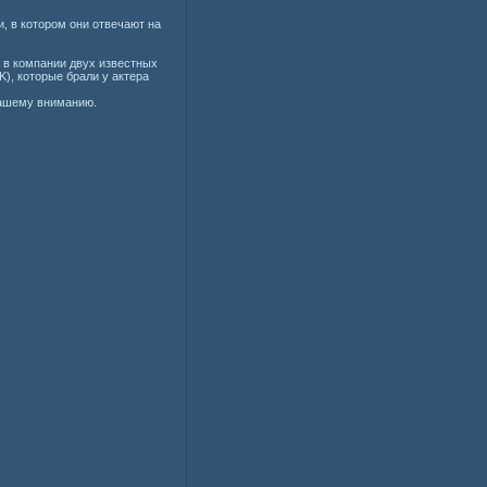
, в котором они отвечают на
 в компании двух известных
), которые брали у актера
вашему вниманию.