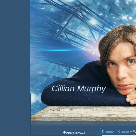
Cillian Murphy
Главная
»
Статьи
» Р
Форма входа