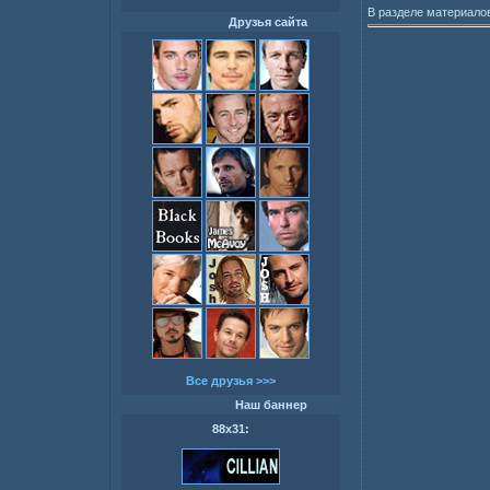
В разделе материало
Друзья сайта
Все друзья >>>
Наш баннер
88х31: